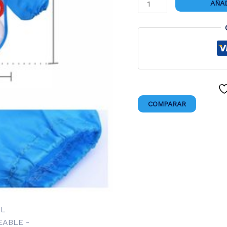
MANDIL
AÑAD
IMPERMEABLE
cantidad
COMPARAR