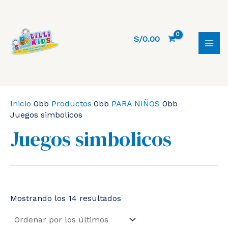
Ir
al
contenido
S/
0.00
MAI
MEN
Inicio
Productos
PARA NIÑOS
Juegos simbolicos
Juegos simbolicos
Ordenado
Mostrando los 14 resultados
por
los
últimos