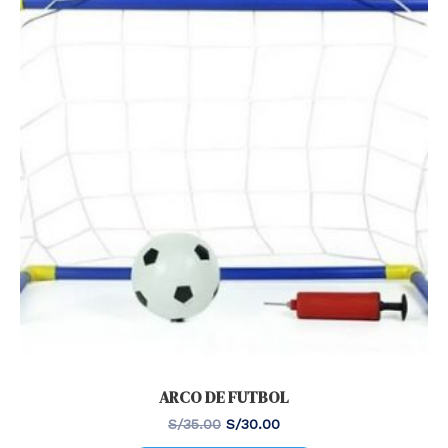
Las
opciones
se
pueden
elegir
en
la
página
de
producto
ARCO DE FUTBOL
El
El
S/
35.00
S/
30.00
precio
precio