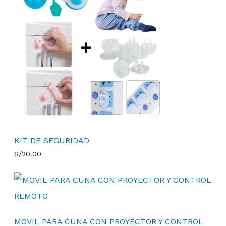
i
i
o
o
R
o
a
r
c
T
i
t
g
u
A
i
a
n
l
a
e
l
s
e
:
r
S
a
/
:
6
S
0
/
.
KIT DE SEGURIDAD
1
0
S/
20.00
3
0
0
.
.
0
0
.
MOVIL PARA CUNA CON PROYECTOR Y CONTROL