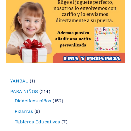
1
YANBAL
1
p
2
PARA NIÑOS
214
r
1
1
Didácticos niños
152
o
4
5
6
Pizarras
6
d
p
2
p
7
Tableros Educativos
7
u
r
p
r
p