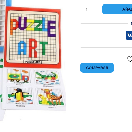
PUZZLE
AÑAD
MOSAICO
520
cantidad
COMPARAR