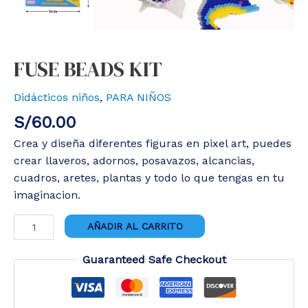
FUSE BEADS KIT
Didácticos niños
,
PARA NIÑOS
S/
60.00
Crea y diseña diferentes figuras en pixel art, puedes
crear llaveros, adornos, posavazos, alcancias,
cuadros, aretes, plantas y todo lo que tengas en tu
imaginacion.
FUSE
AÑADIR AL CARRITO
BEADS
KIT
Guaranteed Safe Checkout
cantidad