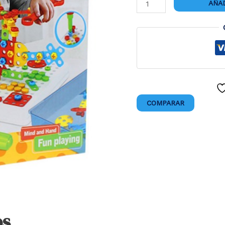
CREATIVE
AÑAD
MOSAICO
cantidad
COMPARAR
os