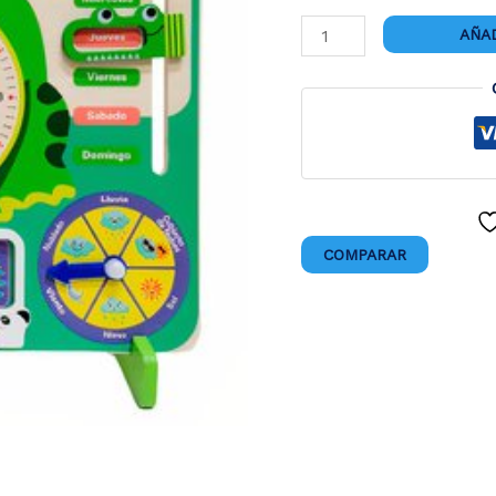
CALENDARIO
AÑAD
RANITA
cantidad
COMPARAR