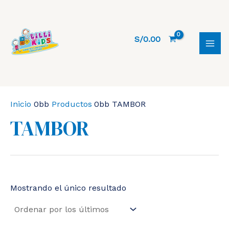
Ir
al
contenido
S/
0.00
MAI
MEN
Inicio
Productos
TAMBOR
TAMBOR
Mostrando el único resultado