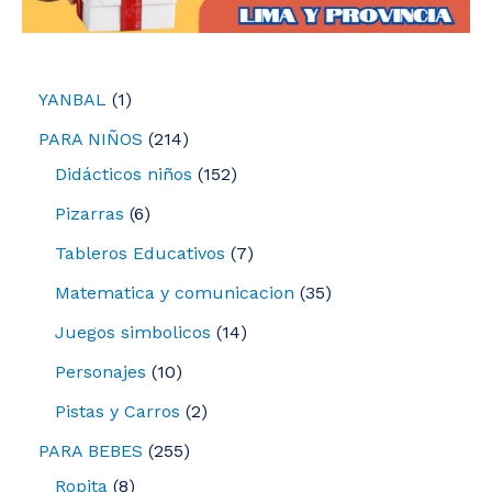
1
YANBAL
1
p
2
PARA NIÑOS
214
r
1
1
Didácticos niños
152
o
4
5
6
Pizarras
6
d
p
2
p
7
Tableros Educativos
7
u
r
p
r
p
3
Matematica y comunicacion
35
c
o
r
o
r
5
1
Juegos simbolicos
14
t
d
o
d
o
p
4
1
Personajes
10
o
u
d
u
d
r
p
0
2
Pistas y Carros
2
c
u
c
u
o
r
p
p
2
PARA BEBES
255
t
c
t
c
d
o
r
r
8
5
Ropita
8
o
t