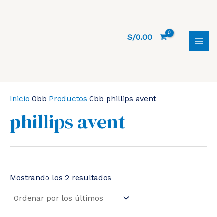
Ir
al
contenido
S/
0.00
MAI
MEN
Inicio
Productos
phillips avent
phillips avent
Ordenado
Mostrando los 2 resultados
por
los
últimos