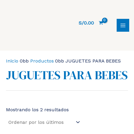
Ir
al
contenido
S/
0.00
MAI
MEN
Inicio
Productos
JUGUETES PARA BEBES
JUGUETES PARA BEBES
Ordenado
Mostrando los 2 resultados
por
los
últimos