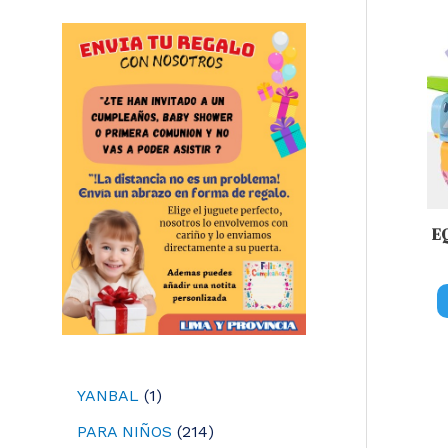
E
1
YANBAL
1
p
2
PARA NIÑOS
214