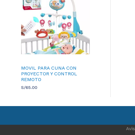
0
.
.
0
0
.
MOVIL PARA CUNA CON
PROYECTOR Y CONTROL
REMOTO
S/
65.00
Avi