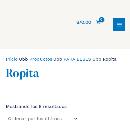
Ir
al
contenido
S/
0.00
MAI
MEN
Inicio
Productos
PARA BEBES
Ropita
Ropita
Ordenado
Mostrando los 8 resultados
por
los
últimos