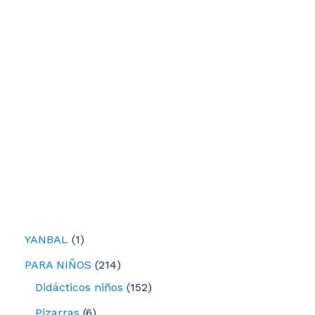
1
YANBAL
1
p
2
PARA NIÑOS
214
r
1
1
Didácticos niños
152
o
4
5
6
Pizarras
6